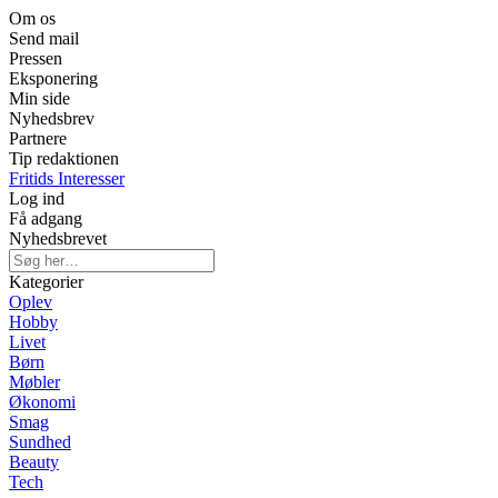
Om os
Send mail
Pressen
Eksponering
Min side
Nyhedsbrev
Partnere
Tip redaktionen
Fritids Interesser
Log ind
Få adgang
Nyhedsbrevet
Kategorier
Oplev
Hobby
Livet
Børn
Møbler
Økonomi
Smag
Sundhed
Beauty
Tech