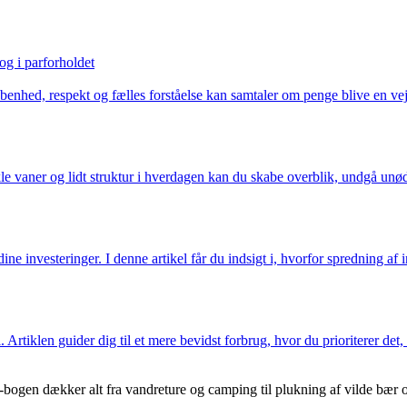
og i parforholdet
enhed, respekt og fælles forståelse kan samtaler om penge blive en vej t
e vaner og lidt struktur i hverdagen kan du skabe overblik, undgå unødi
ine investeringer. I denne artikel får du indsigt i, hvorfor spredning af 
Artiklen guider dig til et mere bevidst forbrug, hvor du prioriterer det,
E-bogen dækker alt fra vandreture og camping til plukning af vilde bær 