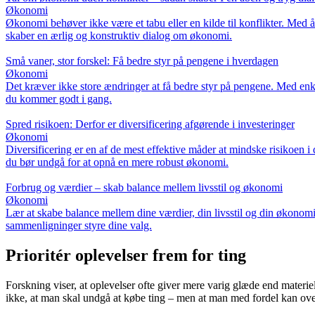
Økonomi
Økonomi behøver ikke være et tabu eller en kilde til konflikter. Med åb
skaber en ærlig og konstruktiv dialog om økonomi.
Små vaner, stor forskel: Få bedre styr på pengene i hverdagen
Økonomi
Det kræver ikke store ændringer at få bedre styr på pengene. Med enkl
du kommer godt i gang.
Spred risikoen: Derfor er diversificering afgørende i investeringer
Økonomi
Diversificering er en af de mest effektive måder at mindske risikoen i d
du bør undgå for at opnå en mere robust økonomi.
Forbrug og værdier – skab balance mellem livsstil og økonomi
Økonomi
Lær at skabe balance mellem dine værdier, din livsstil og din økonomi. 
sammenligninger styre dine valg.
Prioritér oplevelser frem for ting
Forskning viser, at oplevelser ofte giver mere varig glæde end mater
ikke, at man skal undgå at købe ting – men at man med fordel kan over