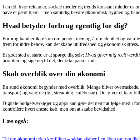
I en tid, hvor reklamer, sociale medier og trends konstant minder os 
have et pænt hjem – men samtidig bevare økonomisk tryghed og handl
Hvad betyder forbrug egentlig for dig?
Forbrug handler ikke kun om penge, men også om identitet og værdier. 
frem for indre behov, kan det skabe utilfredshed og økonomisk stress.
Et godt sted at starte er at spørge dig selv:
Hvad giver mig reelt værdi
prioritere og sige nej til det, der ikke passer ind.
Skab overblik over din økonomi
En sund økonomi begynder med overblik. Mange bliver overraskede, når
transport) og valgfrie (tøj, streaming, cafébesøg). Det giver et klart b
Digitale budgetværktøjer og apps kan gøre det nemt at følge med i for
kontrollere hvert eneste køb, men om at skabe bevidsthed.
Læs også:
Tal om økonomi uden konflikter – sådan skaber I en åben og tryg dial