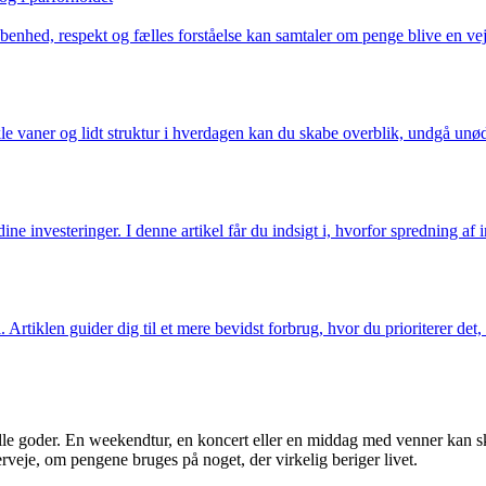
enhed, respekt og fælles forståelse kan samtaler om penge blive en vej t
e vaner og lidt struktur i hverdagen kan du skabe overblik, undgå unødi
ine investeringer. I denne artikel får du indsigt i, hvorfor spredning af 
Artiklen guider dig til et mere bevidst forbrug, hvor du prioriterer det,
ielle goder. En weekendtur, en koncert eller en middag med venner kan 
veje, om pengene bruges på noget, der virkelig beriger livet.