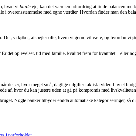
om, hvad vi
burde
eje, kan det være en udfordring at finde balancen melle
e i overensstemmelse med egne værdier. Hvordan finder man den balanc
Det, vi køber, afspejler ofte, hvem vi gerne vil være, og hvordan vi øns
?
Er det oplevelser, tid med familie, kvalitet frem for kvantitet – eller no
 de ser, hvor meget små, daglige udgifter faktisk fylder. Lav et budge
illede af, hvor du kan justere uden at gå på kompromis med livskvaliteten
bruget. Nogle banker tilbyder endda automatiske kategoriseringer, så d
og i parforholdet