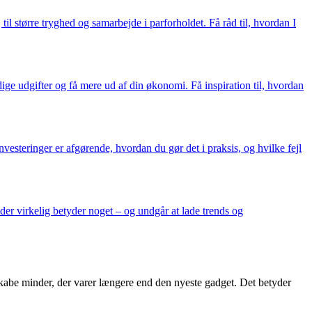
il større tryghed og samarbejde i parforholdet. Få råd til, hvordan I
ge udgifter og få mere ud af din økonomi. Få inspiration til, hvordan
investeringer er afgørende, hvordan du gør det i praksis, og hvilke fejl
 der virkelig betyder noget – og undgår at lade trends og
skabe minder, der varer længere end den nyeste gadget. Det betyder