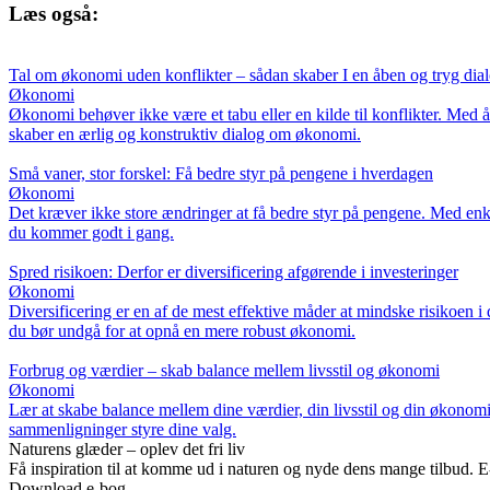
Læs også:
Tal om økonomi uden konflikter – sådan skaber I en åben og tryg dial
Økonomi
Økonomi behøver ikke være et tabu eller en kilde til konflikter. Med åb
skaber en ærlig og konstruktiv dialog om økonomi.
Små vaner, stor forskel: Få bedre styr på pengene i hverdagen
Økonomi
Det kræver ikke store ændringer at få bedre styr på pengene. Med enkl
du kommer godt i gang.
Spred risikoen: Derfor er diversificering afgørende i investeringer
Økonomi
Diversificering er en af de mest effektive måder at mindske risikoen i d
du bør undgå for at opnå en mere robust økonomi.
Forbrug og værdier – skab balance mellem livsstil og økonomi
Økonomi
Lær at skabe balance mellem dine værdier, din livsstil og din økonomi. 
sammenligninger styre dine valg.
Naturens glæder – oplev det fri liv
Få inspiration til at komme ud i naturen og nyde dens mange tilbud. 
Download e-bog