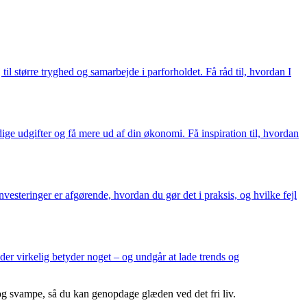
il større tryghed og samarbejde i parforholdet. Få råd til, hvordan I
ge udgifter og få mere ud af din økonomi. Få inspiration til, hvordan
investeringer er afgørende, hvordan du gør det i praksis, og hvilke fejl
 der virkelig betyder noget – og undgår at lade trends og
og svampe, så du kan genopdage glæden ved det fri liv.