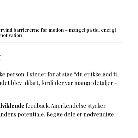
rvind barriererne for motion – mangel på tid, energi
motivation
t
 person. I stedet for at sige “du er ikke god til
et blev uklart, fordi der var mange detaljer –
dviklende
feedback. Anerkendelse styrker
 andens potentiale. Begge dele er nødvendige