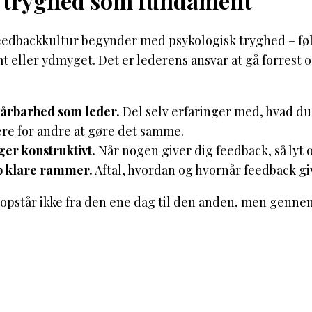
 tryghed som fundament
edbackkultur begynder med psykologisk tryghed – følel
t eller ydmyget. Det er lederens ansvar at gå forrest og 
sårbarhed som leder.
Del selv erfaringer med, hvad du h
ere for andre at gøre det samme.
er konstruktivt.
Når nogen giver dig feedback, så lyt o
b klare rammer.
Aftal, hvordan og hvornår feedback giv
opstår ikke fra den ene dag til den anden, men genne