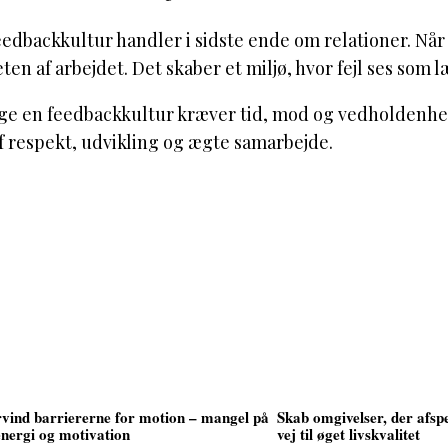
edbackkultur handler i sidste ende om relationer. Når
eten af arbejdet. Det skaber et miljø, hvor fejl ses som 
ge en feedbackkultur kræver tid, mod og vedholdenhed 
f respekt, udvikling og ægte samarbejde.
vind barriererne for motion – mangel på
Skab omgivelser, der afspe
 energi og motivation
vej til øget livskvalitet