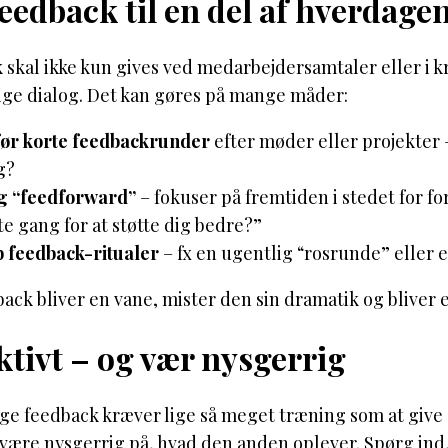
eedback til en del af hverdage
skal ikke kun gives ved medarbejdersamtaler eller i kr
ige dialog. Det kan gøres på mange måder:
før korte feedbackrunder
efter møder eller projekter 
g?
g “feedforward”
– fokuser på fremtiden i stedet for f
e gang for at støtte dig bedre?”
 feedback-ritualer
– fx en ugentlig “rosrunde” eller en
ack bliver en vane, mister den sin dramatik og bliver e
ktivt – og vær nysgerrig
e feedback kræver lige så meget træning som at give d
være nysgerrig på, hvad den anden oplever. Spørg ind, 