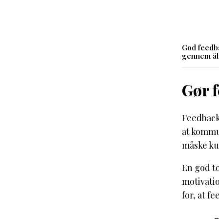
God feedba
gennem åb
Gør 
Feedback 
at kommun
måske ku
En god t
motivati
for, at 