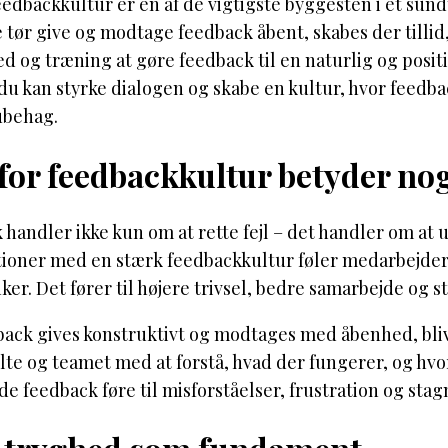
edbackkultur er en af de vigtigste byggesten i et sun
e tør give og modtage feedback åbent, skabes der till
d og træning at gøre feedback til en naturlig og positiv
u kan styrke dialogen og skabe en kultur, hvor feedback
 ubehag.
for feedbackkultur betyder no
handler ikke kun om at rette fejl – det handler om at 
tioner med en stærk feedbackkultur føler medarbejdern
ker. Det fører til højere trivsel, bedre samarbejde og s
ack gives konstruktivt og modtages med åbenhed, blive
te og teamet med at forstå, hvad der fungerer, og hvo
 feedback føre til misforståelser, frustration og stag