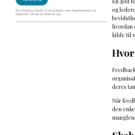
En god fe
og leder
Din tilmelding betyder, at du accepterer vores brugerbetingelser og
datapolitik. Du kan let melde fra igen.
bevidsthe
hvordan d
kilde til
Hvor
Feedback 
organisa
deres tan
Når feedb
den enkel
manglende