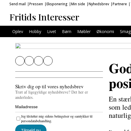
Send mail
Pressen
Eksponering
Min side
Nyhedsbrev
Partnere
Fritids Interesser
Oplev
Hobby
Livet
Børn
Møbler
Økonomi
Smag
God
pos
Skriv dig op til vores nyhedsbrev
Træt af ligegyldige nyhedsbreve? Det her er
En stær
anderledes.
som led
naturli
Jeg tilslutter mig sidens betingelser og samtykker til
persondatabehandling.
Tilmeld nu