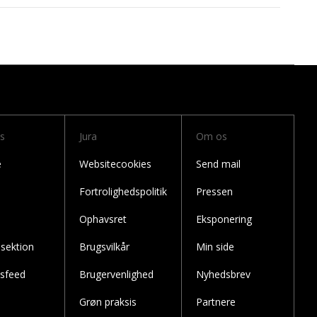
ks
Jura
Om os
æ
Websitecookies
Send mail
Fortrolighedspolitik
Pressen
Ophavsret
Eksponering
sektion
Brugsvilkår
Min side
dsfeed
Brugervenlighed
Nyhedsbrev
Grøn praksis
Partnere