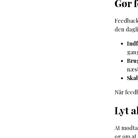
Gør f
Feedback 
den dagl
Ind
gan
Bru
næst
Skab
Når feedb
Lyt a
At modtag
og om at 