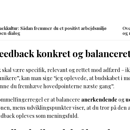
ckkultur: Sådan fremmer du et positivt arbejdsmiljø
Ove
en dialog
og 
feedback konkret og balancere
skal være specifik, relevant og rettet mod adfærd – ikke
ikere”, kan man sige “jeg oplevede, at budskabet i mød
nne du fremhæve hovedpointerne næste gang”.
ommelfingerregel er at balancere
anerkendende
og
u
onen, mens udviklingspunkter viser, at du tror på den
feedback opleves som meningsfuld.