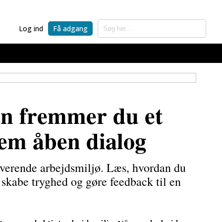
Log ind
Få adgang
an fremmer du et
nem åben dialog
iverende arbejdsmiljø. Læs, hvordan du
skabe tryghed og gøre feedback til en