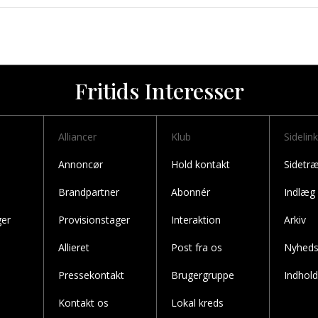
Fritids Interesser
Alliancer
Klub
Sidelin
Annoncør
Hold kontakt
Sidetr
Brandpartner
Abonnér
Indlæg
er
Provisionstager
Interaktion
Arkiv
Allieret
Post fra os
Nyheds
Pressekontakt
Brugergruppe
Indhol
Kontakt os
Lokal kreds