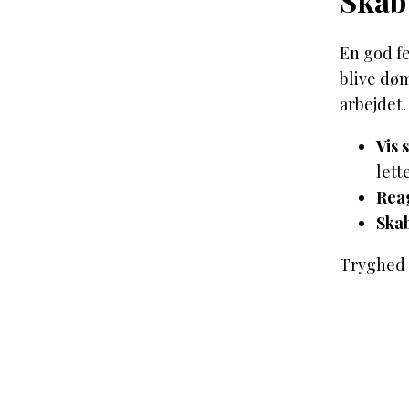
Skab
En god fe
blive døm
arbejdet.
Vis 
lett
Reag
Ska
Tryghed 