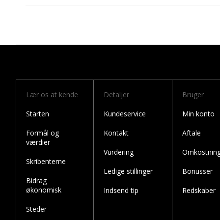
Lær os at kende
Detaljer
Bruger
Starten
Kundeservice
Min konto
Formål og
Kontakt
Aftale
værdier
Vurdering
Omkostning
Skribenterne
Ledige stillinger
Bonusser
Bidrag
økonomisk
Indsend tip
Redskaber
Steder