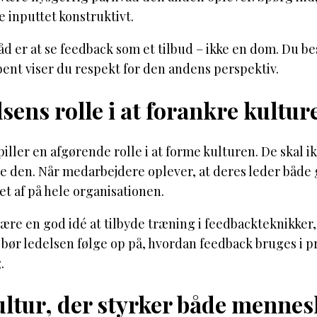
 inputtet konstruktivt.
åd er at se feedback som et tilbud – ikke en dom. Du 
åbent viser du respekt for den andens perspektiv.
sens rolle i at forankre kultur
iller en afgørende rolle i at forme kulturen. De skal i
re den. Når medarbejdere oplever, at deres leder både
et af på hele organisationen.
ære en god idé at tilbyde træning i feedbackteknikker, s
bør ledelsen følge op på, hvordan feedback bruges i pr
.
ltur, der styrker både mennes