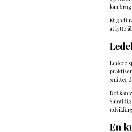
kan bruge
Et godt r
at lytte 
Ledel
Ledere sp
praktise
smitter d
Det kan v
Samtidig 
udvikling
En ku