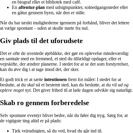
en biograf eller et bibliotek med café.
En
aftentur-plan
med udsigtspunkter, solnedgangssteder eller
en gåtur gennem byen, når den er stille.
Når du har tænkt mulighederne igennem på forhånd, bliver det lettere
at vælge spontant – uden at skulle starte fra nul.
Giv plads til det uforudsete
Det er ofte de uventede øjeblikke, der gør en oplevelse mindeværdig:
en samtale med en fremmed, et sted du tilfældigt opdager, eller et
vejrskifte, der ændrer planerne. I stedet for at se det som forstyrrelser,
kan du øve dig i at tage imod det, der sker.
Et godt trick er at sætte
intentionen
frem for målet: I stedet for at
beslutte, at du
skal
nå et bestemt sted, kan du beslutte, at du vil
ud og
opleve noget nyt
. Det giver frihed til at lade dagen udvikle sig naturligt.
Skab ro gennem forberedelse
Selv spontane eventyr bliver bedre, når du føler dig tryg. Sørg for, at
de vigtigste ting altid er på plads:
Tjek vejrudsigten, så du ved, hvad du går ind til.