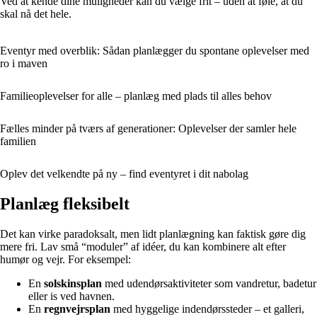
Ved at kende dine muligheder kan du vælge frit – uden at føle, at du
skal nå det hele.
Eventyr med overblik: Sådan planlægger du spontane oplevelser med
ro i maven
Familieoplevelser for alle – planlæg med plads til alles behov
Fælles minder på tværs af generationer: Oplevelser der samler hele
familien
Oplev det velkendte på ny – find eventyret i dit nabolag
Planlæg fleksibelt
Det kan virke paradoksalt, men lidt planlægning kan faktisk gøre dig
mere fri. Lav små “moduler” af idéer, du kan kombinere alt efter
humør og vejr. For eksempel:
En
solskinsplan
med udendørsaktiviteter som vandretur, badetur
eller is ved havnen.
En
regnvejrsplan
med hyggelige indendørssteder – et galleri,