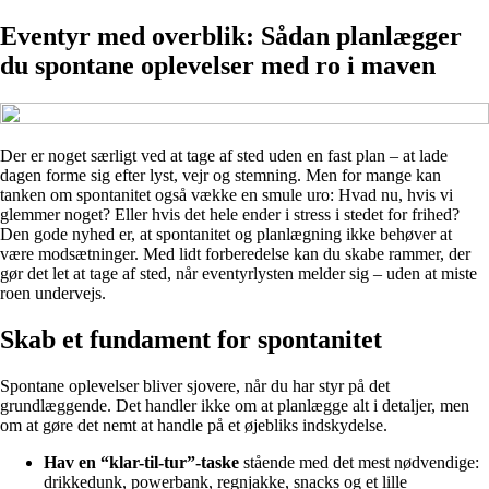
Eventyr med overblik: Sådan planlægger
du spontane oplevelser med ro i maven
Der er noget særligt ved at tage af sted uden en fast plan – at lade
dagen forme sig efter lyst, vejr og stemning. Men for mange kan
tanken om spontanitet også vække en smule uro: Hvad nu, hvis vi
glemmer noget? Eller hvis det hele ender i stress i stedet for frihed?
Den gode nyhed er, at spontanitet og planlægning ikke behøver at
være modsætninger. Med lidt forberedelse kan du skabe rammer, der
gør det let at tage af sted, når eventyrlysten melder sig – uden at miste
roen undervejs.
Skab et fundament for spontanitet
Spontane oplevelser bliver sjovere, når du har styr på det
grundlæggende. Det handler ikke om at planlægge alt i detaljer, men
om at gøre det nemt at handle på et øjebliks indskydelse.
Hav en “klar-til-tur”-taske
stående med det mest nødvendige:
drikkedunk, powerbank, regnjakke, snacks og et lille