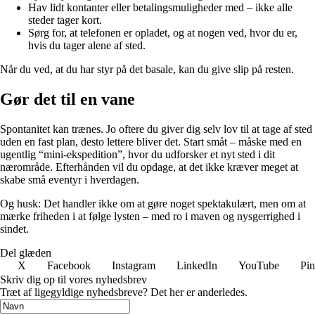
Hav lidt kontanter eller betalingsmuligheder med – ikke alle
steder tager kort.
Sørg for, at telefonen er opladet, og at nogen ved, hvor du er,
hvis du tager alene af sted.
Når du ved, at du har styr på det basale, kan du give slip på resten.
Gør det til en vane
Spontanitet kan trænes. Jo oftere du giver dig selv lov til at tage af sted
uden en fast plan, desto lettere bliver det. Start småt – måske med en
ugentlig “mini-ekspedition”, hvor du udforsker et nyt sted i dit
nærområde. Efterhånden vil du opdage, at det ikke kræver meget at
skabe små eventyr i hverdagen.
Og husk: Det handler ikke om at gøre noget spektakulært, men om at
mærke friheden i at følge lysten – med ro i maven og nysgerrighed i
sindet.
Del glæden
X
Facebook
Instagram
LinkedIn
YouTube
Pin
Skriv dig op til vores nyhedsbrev
Træt af ligegyldige nyhedsbreve? Det her er anderledes.