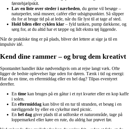
førstehjælpskit.
Lav en liste over steder i nærheden
, du gerne vil besøge –
naturperler, små museer, caféer eller udsigtspunkter. Så slipper
du for at bruge tid på at lede, når du får lyst til at tage af sted.
Hold bilen eller cyklen klar
– fyld tanken, pump dækkene, og
sørg for, at du altid har et tæppe og lidt ekstra tøj liggende.
Når de praktiske ting er på plads, bliver det lettere at sige ja til en
impulsiv idé.
Kend dine rammer – og brug dem kreativt
Spontanitet handler ikke nødvendigvis om at rejse langt væk. Ofte
ligger de bedste oplevelser lige uden for døren. Tænk i tid og energi:
Har du en time, en eftermiddag eller en hel dag? Tilpas eventyret
derefter.
En
time
kan bruges på en gåtur i et nyt kvarter eller en kop kaffe
i solen.
En
eftermiddag
kan blive til en tur til stranden, et besøg i en
nærliggende by eller en cykeltur med picnic.
En
hel dag
giver plads til at udforske et naturområde, tage på
loppemarked eller køre en rute, du aldrig har prøvet før.