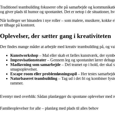
Traditionel teambuilding fokuserer ofte på samarbejde og kommunikation,
og giver plads til humor og spontanitet. Det er netop i de situationer, h
Når kolleger ser hinanden i nye roller – som malere, musikere, kokke el
er tilbage på kontoret.
Oplevelser, der sætter gang i kreativiteten
Der findes mange måder at arbejde med kreativ teambuilding på, og val
Kunstworkshop
– Mal eller skab et fælles kunstværk, der symb
Improvisationsteater
– Gennem leg og spontanitet lærer deltager
Madlavning som samarbejde
– Del teamet op i hold, der skal
smagsoplevelser.
Escape room eller problemløsningsspil
– Her testes samarbejde
Naturbaseret teambuilding
– Tag ud i det fri og kombiner fysis
rammer.
Eventyr med overblik: Sådan planlægger du spontane oplevelser med r
Familieoplevelser for alle – planlæg med plads til alles behov