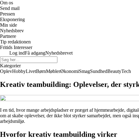
Om os
Send mail
Pressen
Eksponering
Min side
Nyhedsbrev
Partnere
Tip redaktionen
Fritids Interesser
Log ind
Få adgang
Nyhedsbrevet
Kategorier
Oplev
Hobby
Livet
Børn
Møbler
Økonomi
Smag
Sundhed
Beauty
Tech
Kreativ teambuilding: Oplevelser, der styr
I en tid, hvor mange arbejdspladser er præget af hjemmearbejde, digital
om at skabe oplevelser, der ikke blot styrker samarbejdet, men også insp
arbejdsmiljø.
Hvorfor kreativ teambuilding virker