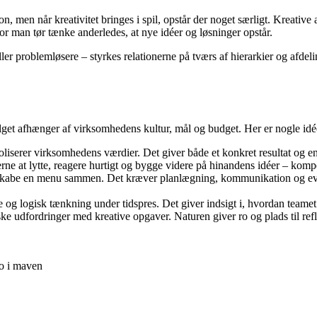
 men når kreativitet bringes i spil, opstår der noget særligt. Kreative 
vor man tør tænke anderledes, at nye idéer og løsninger opstår.
ler problemløsere – styrkes relationerne på tværs af hierarkier og afde
get afhænger af virksomhedens kultur, mål og budget. Her er nogle idé
oliserer virksomhedens værdier. Det giver både et konkret resultat og 
ne at lytte, reagere hurtigt og bygge videre på hinandens idéer – kompe
 skabe en menu sammen. Det kræver planlægning, kommunikation og evnen
 og logisk tænkning under tidspres. Det giver indsigt i, hvordan teamet 
ke udfordringer med kreative opgaver. Naturen giver ro og plads til refl
o i maven