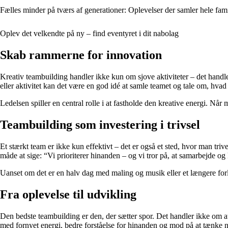
Fælles minder på tværs af generationer: Oplevelser der samler hele fam
Oplev det velkendte på ny – find eventyret i dit nabolag
Skab rammerne for innovation
Kreativ teambuilding handler ikke kun om sjove aktiviteter – det handler
eller aktivitet kan det være en god idé at samle teamet og tale om, hva
Ledelsen spiller en central rolle i at fastholde den kreative energi. Når 
Teambuilding som investering i trivsel
Et stærkt team er ikke kun effektivt – det er også et sted, hvor man tri
måde at sige: “Vi prioriterer hinanden – og vi tror på, at samarbejde og 
Uanset om det er en halv dag med maling og musik eller et længere for
Fra oplevelse til udvikling
Den bedste teambuilding er den, der sætter spor. Det handler ikke om a
med fornyet energi, bedre forståelse for hinanden og mod på at tænke nyt