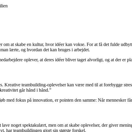
ilien
 om at skabe en kultur, hvor idéer kan vokse. For at få det fulde udbytt
d man lærte, og hvordan det kan bruges i arbejdet.
medarbejdere oplever, at deres idéer bliver taget alvorligt, og at der er 
ves. Kreative teambuilding-oplevelser kan være med til at forebygge stre
kreativitet går hånd i hånd.”
løb med fokus på innovation, er pointen den samme: Når mennesker får l
t lave noget spektakulært, men om at skabe oplevelser, der giver mening
, har teambuildingen gjort sin største forskel.